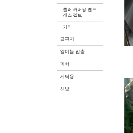
롤러 커버용 엔드
레스 펠트
기타
골판지
알미늄 압출
피혁
세탁용
신발